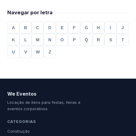
Navegar por letra
A
B
C
D
E
F
G
H
I
J
K
L
M
N
O
P
Q
R
S
T
U
V
W
Z
We Eventos
Locação de itens para festas, feiras e
eventos corporativos
CATEGORIAS
Construção