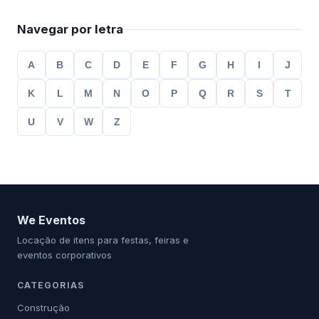
Navegar por letra
A
B
C
D
E
F
G
H
I
J
K
L
M
N
O
P
Q
R
S
T
U
V
W
Z
We Eventos
Locação de itens para festas, feiras e
eventos corporativos
CATEGORIAS
Construção