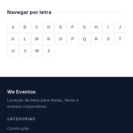
Navegar por letra
A
B
C
D
E
F
G
H
I
J
K
L
M
N
O
P
Q
R
S
T
U
V
W
Z
We Eventos
Locação de itens para festas, feiras e
eventos corporativos
CATEGORIAS
Construção