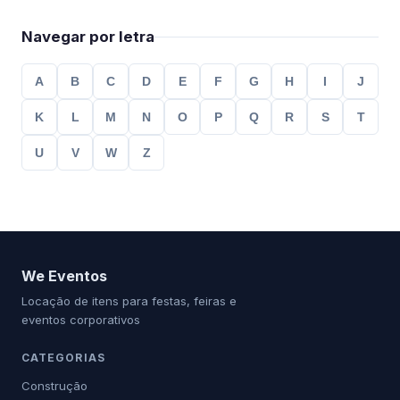
Navegar por letra
A
B
C
D
E
F
G
H
I
J
K
L
M
N
O
P
Q
R
S
T
U
V
W
Z
We Eventos
Locação de itens para festas, feiras e
eventos corporativos
CATEGORIAS
Construção