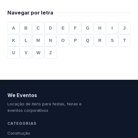
Navegar por letra
A
B
C
D
E
F
G
H
I
J
K
L
M
N
O
P
Q
R
S
T
U
V
W
Z
We Eventos
Locação de itens para festas, feiras e
eventos corporativos
CATEGORIAS
Construção