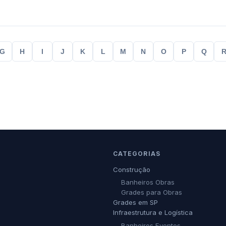
G
H
I
J
K
L
M
N
O
P
Q
CATEGORIAS
Construção
Banheiros Obras
Grades para Obras
Grades em SP
Infraestrutura e Logística
Banheiros Eventos