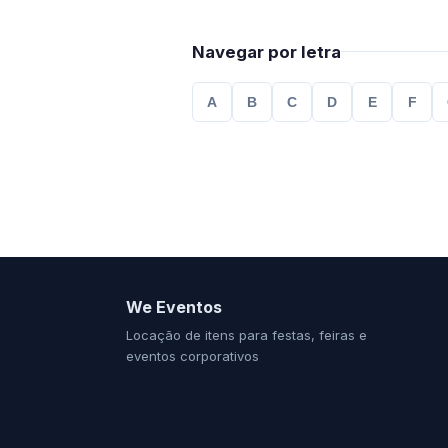
Navegar por letra
A
B
C
D
E
F
We Eventos
Locação de itens para festas, feiras e
eventos corporativos