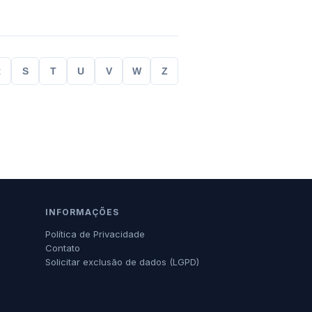
R
S
T
U
V
W
Z
INFORMAÇÕES
Política de Privacidade
Contato
Solicitar exclusão de dados (LGPD)