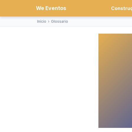
We Eventos
Constru
Início
›
Glossario