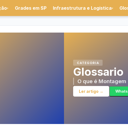
ção
Grades em SP
Infraestrutura e Logística
Glo
▾
▾
CATEGORIA
Glossario
O que é Montagem 
Ler artigo →
What