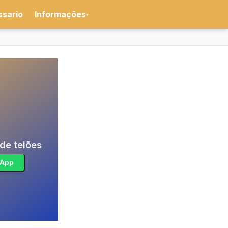
ssario
Informações
▾
de telões
sApp