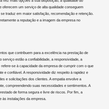
a vez mais opções à sua disposição, a qualidade do
que oferecem um serviço de alta qualidade conseguem
ue se traduz em maior satisfação, recomendação e retenção.
diretamente a reputação e a imagem da empresa no
ntos que contribuem para a excelência na prestação de
o serviço estão a confiabilidade, a responsividade, a
ade refere-se à capacidade da empresa de cumprir com o que
e e confiável. A responsividade diz respeito à rapidez e
s e solicitações dos clientes. A empatia envolve a
ente, compreendendo suas necessidades e sentimentos. A
restado de forma segura e livre de riscos. Por fim, a
o e às instalações da empresa.