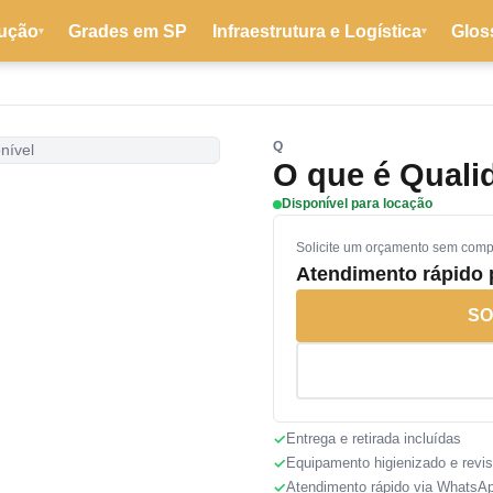
ução
Grades em SP
Infraestrutura e Logística
Glos
▾
▾
Q
nível
O que é Quali
Disponível para locação
Solicite um orçamento sem com
Atendimento rápido
SO
Entrega e retirada incluídas
Equipamento higienizado e revi
Atendimento rápido via WhatsA