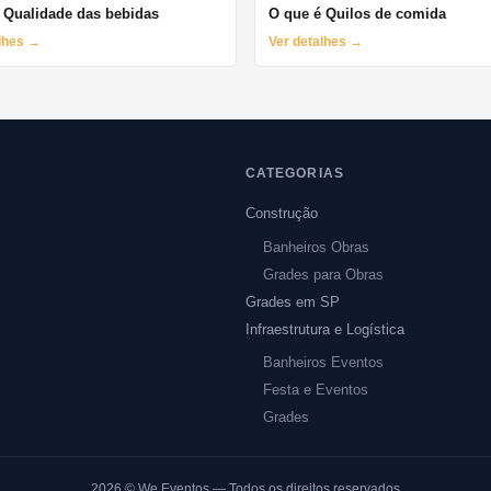
 Qualidade das bebidas
O que é Quilos de comida
alhes →
Ver detalhes →
CATEGORIAS
Construção
Banheiros Obras
Grades para Obras
Grades em SP
Infraestrutura e Logística
Banheiros Eventos
Festa e Eventos
Grades
2026
© We Eventos — Todos os direitos reservados