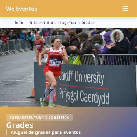
We Eventos
Início
›
Infraestrutura e Logística
›
Grades
×
GRADES
SEU NOME
WHATSAPP
*
E-MAIL
(OPCIONAL)
INFRAESTRUTURA E LOGÍSTICA
Grades
Aluguel de grades para eventos