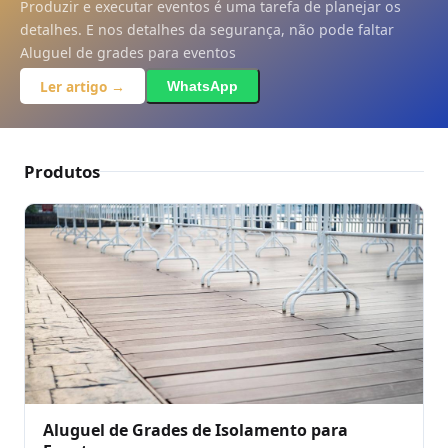
Produzir e executar eventos é uma tarefa de planejar os
SOLICITAR ORÇAMENTO
detalhes. E nos detalhes da segurança, não pode faltar
Ao enviar, você concorda com o compartilhamento dos seus dados com
Aluguel de grades para eventos
um parceiro operacional credenciado para fins de atendimento via
WhatsApp, conforme nossa política de privacidade /politica-de-
Ler artigo →
WhatsApp
privacidade
Produtos
Aluguel de Grades de Isolamento para