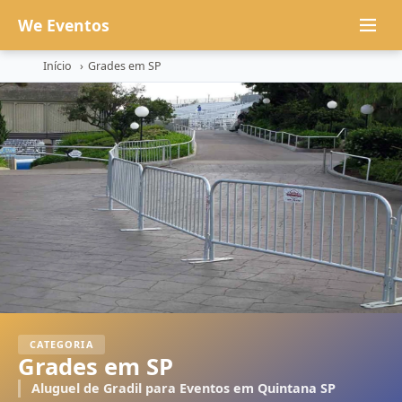
We Eventos
Início
›
Grades em SP
×
GRADES EM SP
SEU NOME
WHATSAPP
*
E-MAIL
(OPCIONAL)
CATEGORIA
Grades em SP
Aluguel de Gradil para Eventos em Quintana SP