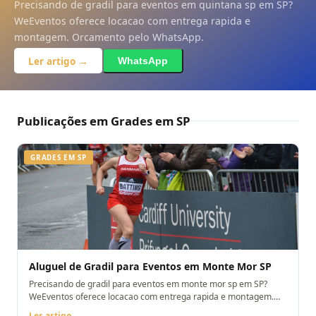
Precisando de gradil para eventos em quintana sp em SP?
SOLICITAR ORÇAMENTO
WeEventos oferece locacao com entrega rapida e
Ao enviar, você concorda com o compartilhamento dos seus dados com
montagem. Orcamento pelo WhatsApp.
um parceiro operacional credenciado para fins de atendimento via
WhatsApp, conforme nossa política de privacidade /politica-de-
Ler artigo →
WhatsApp
privacidade
Publicações em Grades em SP
GRADES EM SP
Aluguel de Gradil para Eventos em Monte Mor SP
Precisando de gradil para eventos em monte mor sp em SP?
WeEventos oferece locacao com entrega rapida e montagem.
Orcamento pelo WhatsApp.
Ler artigo →