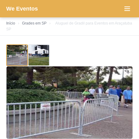
We Eventos
Início
›
Grades em SP
›
Aluguel de Gradil para Eventos em Araçatuba
SP