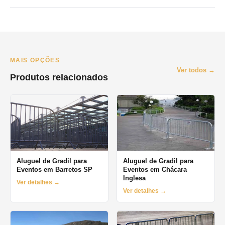
Consulte disponibilidade pelo WhatsApp.
Atendemos principalmente São Paulo e Grande SP. Para
Campinas e interior, consulte disponibilidade pelo WhatsApp. O
prazo mínimo de locação é de 1 dia (diária), com opções
semanais e mensais.
MAIS OPÇÕES
Ver todos →
Produtos relacionados
Aluguel de Gradil para
Aluguel de Gradil para
Eventos em Barretos SP
Eventos em Chácara
Inglesa
Ver detalhes →
Ver detalhes →