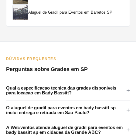
Aluguel de Gradil para Eventos em Barretos SP
DÚVIDAS FREQUENTES
Perguntas sobre Grades em SP
Qual a especificacao tecnica das grades disponiveis
para locacao em Bady Bassitt?
As grades da WeEventos medem 2x1,20m com encaixes em 4
O aluguel de gradil para eventos em bady bassitt sp
pontos e tratamento anticorrosao. Certificadas para eventos
inclui entrega e retirada em Sao Paulo?
publicos em Bady Bassitt e regiao.
Sim. A WeEventos realiza entrega e retirada no local em Sao
A WeEventos atende aluguel de gradil para eventos em
Paulo e Grande SP. Atendemos Bady Bassitt e regiao
bady bassitt sp em cidades da Grande ABC?