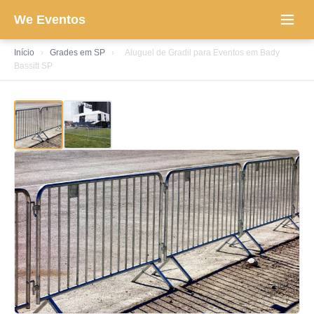
We Eventos
Início
›
Grades em SP
›
Aluguel de Gradil para Eventos em Bady
Bassitt SP