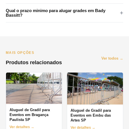
metropolitana.
Sim. Atendemos Santo Andre, Sao Bernardo, Sao Caetano,
Qual o prazo minimo para alugar grades em Bady
Diadema e Maua. Consulte disponibilidade pelo WhatsApp.
Bassitt?
O prazo minimo e de 1 dia (diaria). Oferecemos locacao por
final de semana, semana e mes. Orcamento pelo WhatsApp no
mesmo dia.
MAIS OPÇÕES
Ver todos →
Produtos relacionados
Aluguel de Gradil para
Aluguel de Gradil para
Eventos em Bragança
Eventos em Embu das
Paulista SP
Artes SP
Ver detalhes →
Ver detalhes →