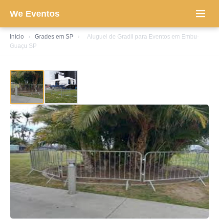
We Eventos
Início
›
Grades em SP
›
Aluguel de Gradil para Eventos em Embu-
Guaçu SP