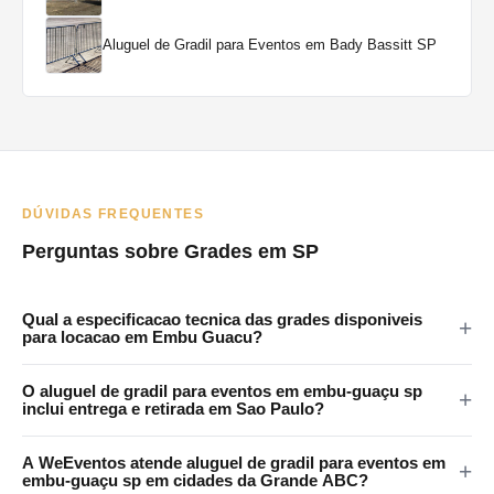
Aluguel de Gradil para Eventos em Bady Bassitt SP
DÚVIDAS FREQUENTES
Perguntas sobre Grades em SP
Qual a especificacao tecnica das grades disponiveis
para locacao em Embu Guacu?
As grades da WeEventos medem 2x1,20m com encaixes em 4
O aluguel de gradil para eventos em embu-guaçu sp
pontos e tratamento anticorrosao. Certificadas para eventos
inclui entrega e retirada em Sao Paulo?
publicos em Embu Guacu e regiao.
Sim. A WeEventos realiza entrega e retirada no local em Sao
A WeEventos atende aluguel de gradil para eventos em
Paulo e Grande SP. Atendemos Embu Guacu e regiao
embu-guaçu sp em cidades da Grande ABC?