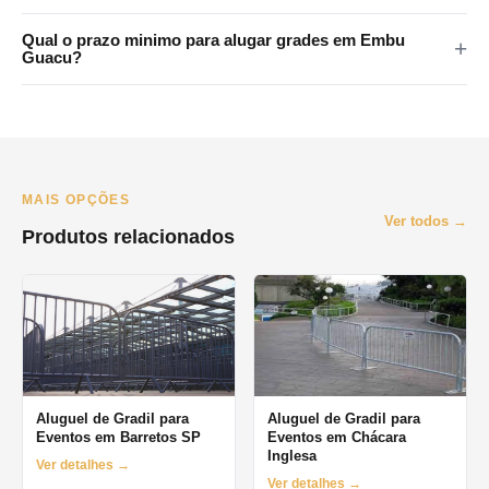
metropolitana.
Sim. Atendemos Santo Andre, Sao Bernardo, Sao Caetano,
Qual o prazo minimo para alugar grades em Embu
Diadema e Maua. Consulte disponibilidade pelo WhatsApp.
Guacu?
O prazo minimo e de 1 dia (diaria). Oferecemos locacao por
final de semana, semana e mes. Orcamento pelo WhatsApp no
mesmo dia.
MAIS OPÇÕES
Ver todos →
Produtos relacionados
Aluguel de Gradil para
Aluguel de Gradil para
Eventos em Barretos SP
Eventos em Chácara
Inglesa
Ver detalhes →
Ver detalhes →