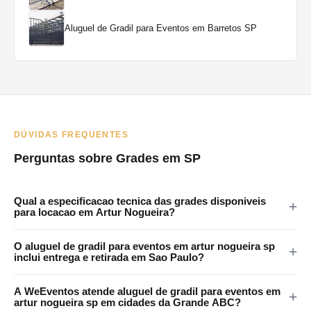
Aluguel de Gradil para Eventos em Barretos SP
DÚVIDAS FREQUENTES
Perguntas sobre Grades em SP
Qual a especificacao tecnica das grades disponiveis
para locacao em Artur Nogueira?
As grades da WeEventos medem 2x1,20m com encaixes em 4
O aluguel de gradil para eventos em artur nogueira sp
pontos e tratamento anticorrosao. Certificadas para eventos
inclui entrega e retirada em Sao Paulo?
publicos em Artur Nogueira e regiao.
Sim. A WeEventos realiza entrega e retirada no local em Sao
A WeEventos atende aluguel de gradil para eventos em
Paulo e Grande SP. Atendemos Artur Nogueira e regiao
artur nogueira sp em cidades da Grande ABC?