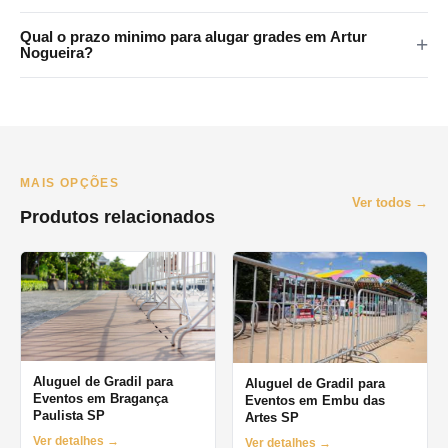
metropolitana.
Sim. Atendemos Santo Andre, Sao Bernardo, Sao Caetano,
Qual o prazo minimo para alugar grades em Artur
Diadema e Maua. Consulte disponibilidade pelo WhatsApp.
Nogueira?
O prazo minimo e de 1 dia (diaria). Oferecemos locacao por
final de semana, semana e mes. Orcamento pelo WhatsApp no
mesmo dia.
MAIS OPÇÕES
Ver todos →
Produtos relacionados
Aluguel de Gradil para
Aluguel de Gradil para
Eventos em Bragança
Eventos em Embu das
Paulista SP
Artes SP
Ver detalhes →
Ver detalhes →