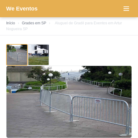
We Eventos
Início
›
Grades em SP
›
Aluguel de Gradil para Eventos em Artur
Nogueira SP