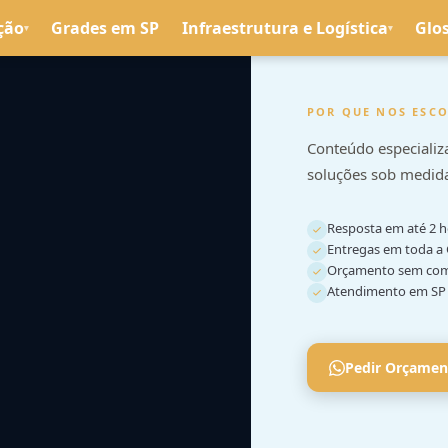
ção
Grades em SP
Infraestrutura e Logística
Glo
▾
▾
POR QUE NOS ESC
Conteúdo especializ
soluções sob medida
Resposta em até 2 
Entregas em toda a
Orçamento sem com
Atendimento em SP 
Pedir Orçamen