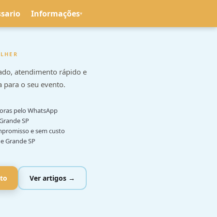
ssario
Informações
▾
OLHER
ado, atendimento rápido e
 para o seu evento.
horas pelo WhatsApp
 Grande SP
promisso e sem custo
e Grande SP
to
Ver artigos →