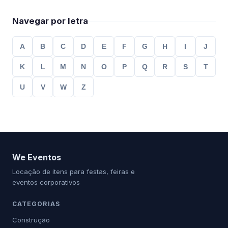
Navegar por letra
A
B
C
D
E
F
G
H
I
J
K
L
M
N
O
P
Q
R
S
T
U
V
W
Z
We Eventos
Locação de itens para festas, feiras e
eventos corporativos
CATEGORIAS
Construção