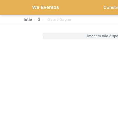
We Eventos
Constr
Início
›
G
›
O que é Garçom
Imagem não dispo