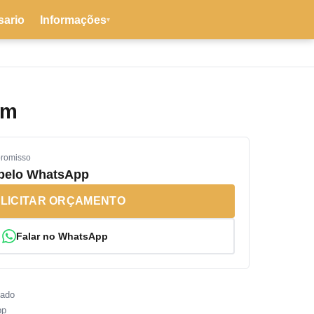
sario
Informações
▾
om
promisso
 pelo WhatsApp
LICITAR ORÇAMENTO
Falar no WhatsApp
sado
pp