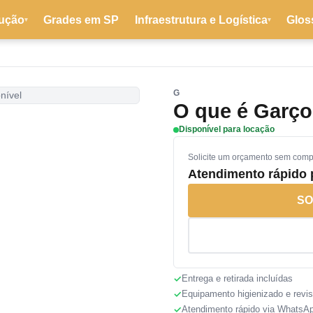
ução
Grades em SP
Infraestrutura e Logística
Glos
▾
▾
G
nível
O que é Garç
Disponível para locação
Solicite um orçamento sem com
Atendimento rápido
SO
Entrega e retirada incluídas
Equipamento higienizado e revi
Atendimento rápido via WhatsA