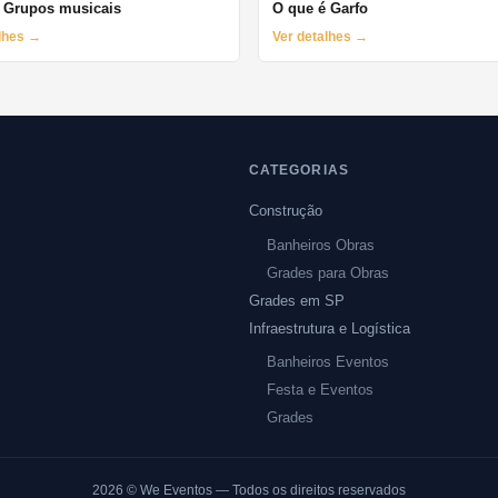
 Grupos musicais
O que é Garfo
alhes →
Ver detalhes →
CATEGORIAS
Construção
Banheiros Obras
Grades para Obras
Grades em SP
Infraestrutura e Logística
Banheiros Eventos
Festa e Eventos
Grades
2026
© We Eventos — Todos os direitos reservados