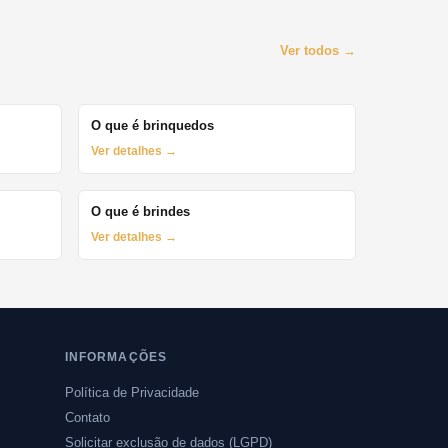
Ver todos →
O que é brinquedos
Ver detalhes →
O que é brindes
Ver detalhes →
INFORMAÇÕES
Política de Privacidade
Contato
Solicitar exclusão de dados (LGPD)