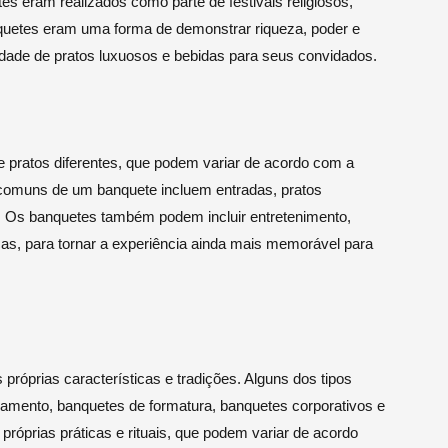
es eram realizados como parte de festivais religiosos,
quetes eram uma forma de demonstrar riqueza, poder e
edade de pratos luxuosos e bebidas para seus convidados.
e pratos diferentes, que podem variar de acordo com a
s comuns de um banquete incluem entradas, pratos
 Os banquetes também podem incluir entretenimento,
as, para tornar a experiência ainda mais memorável para
róprias características e tradições. Alguns dos tipos
mento, banquetes de formatura, banquetes corporativos e
róprias práticas e rituais, que podem variar de acordo