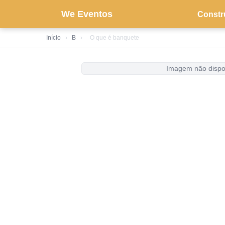
We Eventos
Constr
Início
›
B
›
O que é banquete
Imagem não dispo