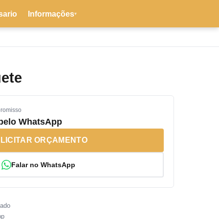
sario
Informações
▾
ete
promisso
 pelo WhatsApp
LICITAR ORÇAMENTO
Falar no WhatsApp
sado
pp