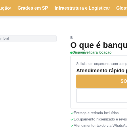
ução
Grades em SP
Infraestrutura e Logística
Glos
▾
▾
B
nível
O que é banqu
Disponível para locação
Solicite um orçamento sem com
Atendimento rápido
SO
Entrega e retirada incluídas
Equipamento higienizado e revi
Atendimento rápido via WhatsA