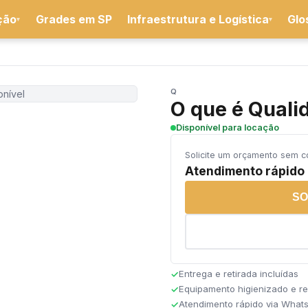
ção
Grades em SP
Infraestrutura e Logística
Glo
▾
▾
Q
nível
O que é Quali
Disponível para locação
Solicite um orçamento sem 
Atendimento rápido
SO
Entrega e retirada incluídas
Equipamento higienizado e r
Atendimento rápido via What