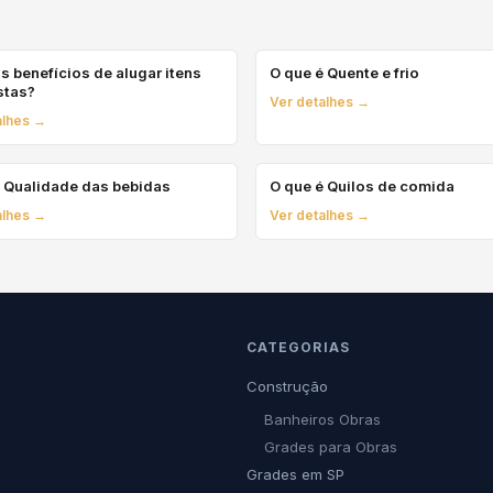
s benefícios de alugar itens
O que é Quente e frio
stas?
Ver detalhes →
alhes →
é Qualidade das bebidas
O que é Quilos de comida
alhes →
Ver detalhes →
CATEGORIAS
Construção
Banheiros Obras
Grades para Obras
Grades em SP