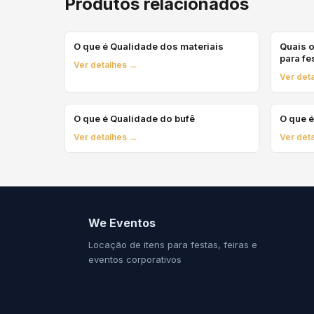
Produtos relacionados
O que é Qualidade dos materiais
Quais o
para fe
Ver detalhes →
Ver det
O que é Qualidade do bufê
O que 
Ver detalhes →
Ver det
We Eventos
Locação de itens para festas, feiras e
eventos corporativos