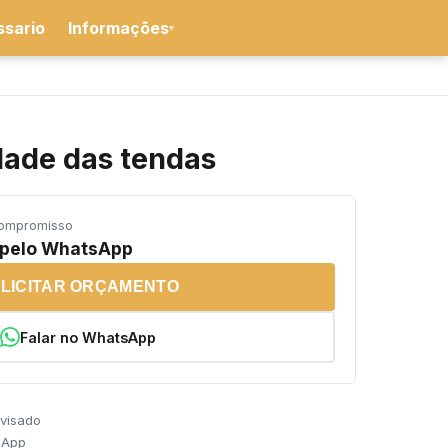
ssario
Informações
▾
dade das tendas
compromisso
 pelo WhatsApp
LICITAR ORÇAMENTO
Falar no WhatsApp
evisado
sApp