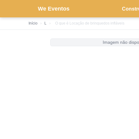
We Eventos
Constr
Início
›
L
›
O que é Locação de brinquedos infláveis
Imagem não dispo