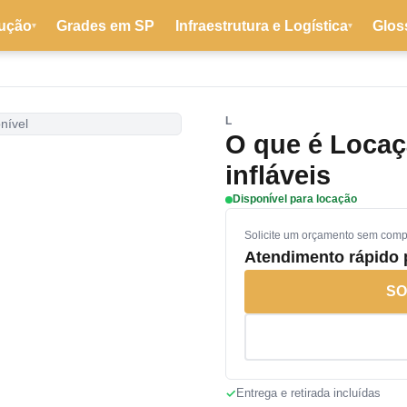
ução
Grades em SP
Infraestrutura e Logística
Glos
▾
▾
L
nível
O que é Locaç
infláveis
Disponível para locação
Solicite um orçamento sem com
Atendimento rápido
SO
Entrega e retirada incluídas