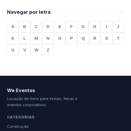
Navegar por letra
A
B
C
D
E
F
G
H
I
J
K
L
M
N
O
P
Q
R
S
T
U
V
W
Z
We Eventos
Locação de itens para festas, feiras e
eventos corporativos
CATEGORIAS
Construção