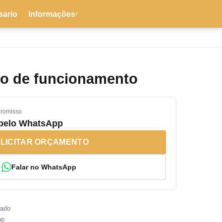
sario
Informações
▾
io de funcionamento
promisso
 pelo WhatsApp
LICITAR ORÇAMENTO
Falar no WhatsApp
sado
pp