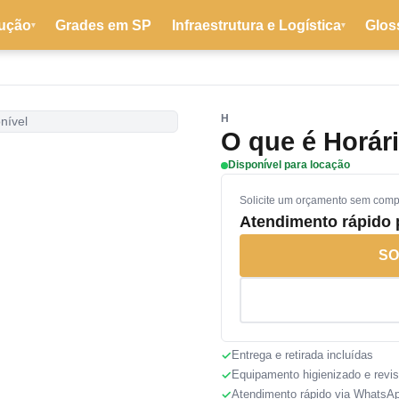
ução
Grades em SP
Infraestrutura e Logística
Glos
▾
▾
H
nível
O que é Horár
Disponível para locação
Solicite um orçamento sem com
Atendimento rápido
SO
Entrega e retirada incluídas
Equipamento higienizado e revi
Atendimento rápido via WhatsA