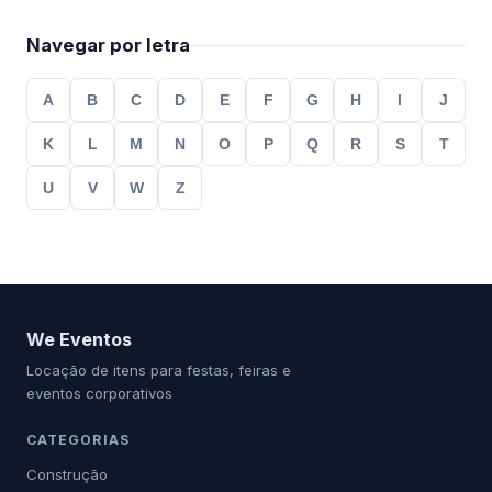
Navegar por letra
A
B
C
D
E
F
G
H
I
J
K
L
M
N
O
P
Q
R
S
T
U
V
W
Z
We Eventos
Locação de itens para festas, feiras e
eventos corporativos
CATEGORIAS
Construção