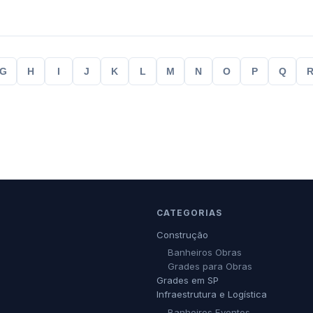
G
H
I
J
K
L
M
N
O
P
Q
CATEGORIAS
Construção
Banheiros Obras
Grades para Obras
Grades em SP
Infraestrutura e Logística
Banheiros Eventos