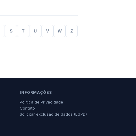
R
S
T
U
V
W
Z
INFORMAÇÕES
Política de Privacidade
Contato
Solicitar exclusão de dados (LGPD)