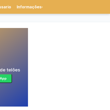
ssario
Informações
▾
de telões
sApp