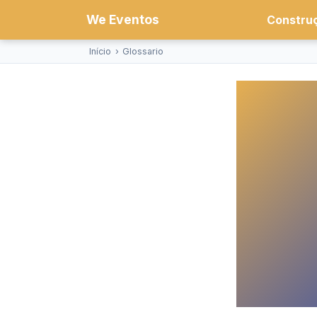
We Eventos
Constru
Início
›
Glossario