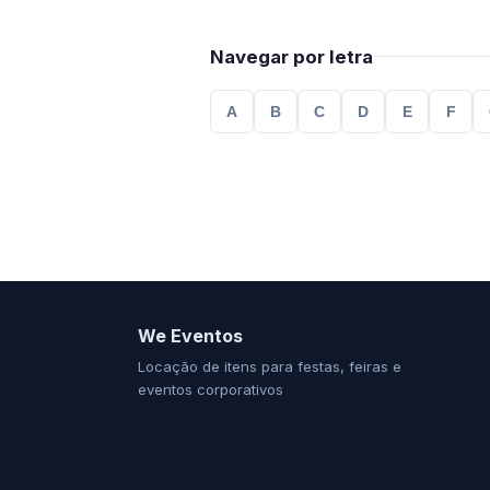
Navegar por letra
A
B
C
D
E
F
We Eventos
Locação de itens para festas, feiras e
eventos corporativos