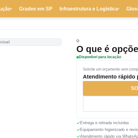
ução
Grades em SP
Infraestrutura e Logística
Glos
▾
▾
O
nível
O que é opçõe
Disponível para locação
Solicite um orçamento sem com
Atendimento rápido
SO
Entrega e retirada incluídas
Equipamento higienizado e revi
Atendimento rápido via WhatsA