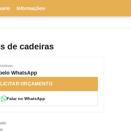
sario
Informações
▾
s de cadeiras
promisso
 pelo WhatsApp
LICITAR ORÇAMENTO
Falar no WhatsApp
sado
pp