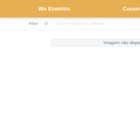
We Eventos
Constr
Início
›
O
›
O que é opções de cadeiras
Imagem não dispo