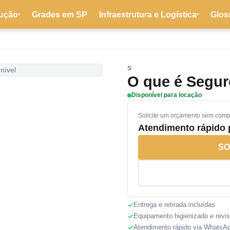
ução
Grades em SP
Infraestrutura e Logística
Glos
▾
▾
S
nível
O que é Segur
Disponível para locação
Solicite um orçamento sem com
Atendimento rápido
SO
Entrega e retirada incluídas
Equipamento higienizado e revi
Atendimento rápido via WhatsA