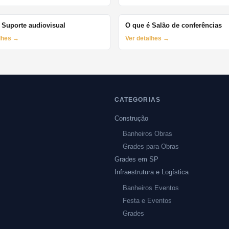
 Suporte audiovisual
O que é Salão de conferências
alhes →
Ver detalhes →
CATEGORIAS
Construção
Banheiros Obras
Grades para Obras
Grades em SP
Infraestrutura e Logística
Banheiros Eventos
Festa e Eventos
Grades