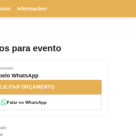
sario
Informações
▾
os para evento
promisso
 pelo WhatsApp
LICITAR ORÇAMENTO
Falar no WhatsApp
sado
pp