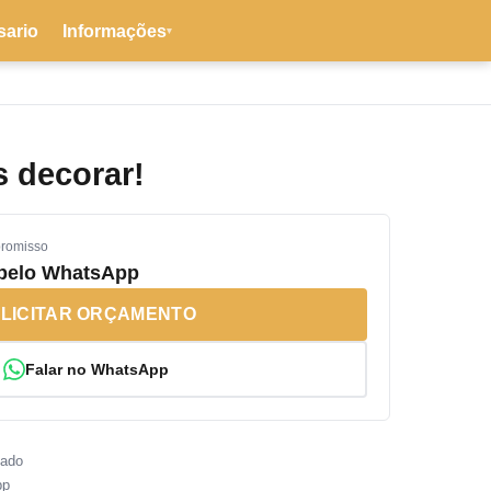
sario
Informações
▾
 decorar!
promisso
 pelo WhatsApp
LICITAR ORÇAMENTO
Falar no WhatsApp
sado
pp