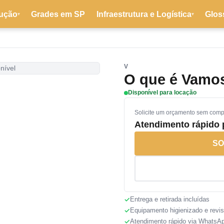
ução
Grades em SP
Infraestrutura e Logística
Glos
▾
▾
V
nível
O que é Vamos
Disponível para locação
Solicite um orçamento sem com
Atendimento rápido
SO
Entrega e retirada incluídas
Equipamento higienizado e revi
Atendimento rápido via WhatsA