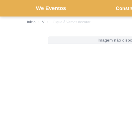
We Eventos
Constr
Início
›
V
›
O que é Vamos decorar!
Imagem não dispo