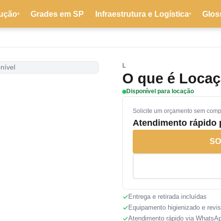
ução
Grades em SP
Infraestrutura e Logística
Glos
▾
▾
L
nível
O que é Locaç
Disponível para locação
Solicite um orçamento sem com
Atendimento rápido
SO
Entrega e retirada incluídas
Equipamento higienizado e revi
Atendimento rápido via WhatsA