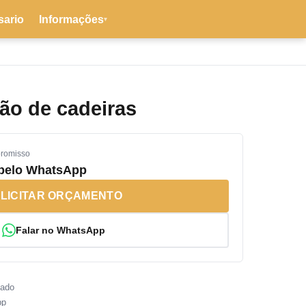
sario
Informações
▾
ão de cadeiras
promisso
 pelo WhatsApp
LICITAR ORÇAMENTO
Falar no WhatsApp
sado
pp