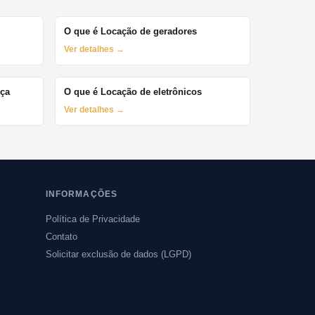
O que é Locação de geradores
Ver detalhes →
nça
O que é Locação de eletrônicos
Ver detalhes →
INFORMAÇÕES
Política de Privacidade
Contato
Solicitar exclusão de dados (LGPD)