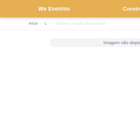
We Eventos
Constr
Início
›
L
›
O que é Locação de cadeiras
Imagem não dispo