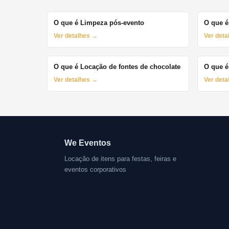
O que é Limpeza pós-evento
O que é
Ver detalhes →
Ver det
O que é Locação de fontes de chocolate
O que é
Ver detalhes →
Ver det
We Eventos
Locação de itens para festas, feiras e
eventos corporativos