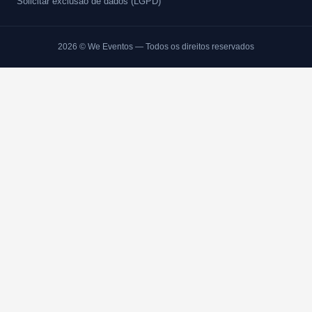
Solicitar exclusão de dados (LGPD)
2026
© We Eventos — Todos os direitos reservados
BANHEIROS EVENTOS
Como Alugar Banheiro para Eventos em P
Precisando de como alugar banheiro para eventos em pompéia em SP?
montagem. Orcamento pelo WhatsApp.
SEU NOME