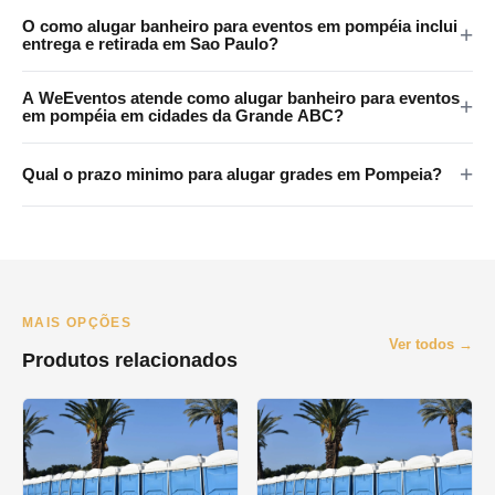
As grades da WeEventos medem 2x1,20m com encaixes em 4
O como alugar banheiro para eventos em pompéia inclui
pontos e tratamento anticorrosao. Certificadas para eventos
entrega e retirada em Sao Paulo?
publicos em Pompeia e regiao.
Sim. A WeEventos realiza entrega e retirada no local em Sao
A WeEventos atende como alugar banheiro para eventos
Paulo e Grande SP. Atendemos Pompeia e regiao
em pompéia em cidades da Grande ABC?
metropolitana.
Sim. Atendemos Santo Andre, Sao Bernardo, Sao Caetano,
Qual o prazo minimo para alugar grades em Pompeia?
Diadema e Maua. Consulte disponibilidade pelo WhatsApp.
O prazo minimo e de 1 dia (diaria). Oferecemos locacao por
final de semana, semana e mes. Orcamento pelo WhatsApp no
mesmo dia.
MAIS OPÇÕES
Ver todos →
Produtos relacionados