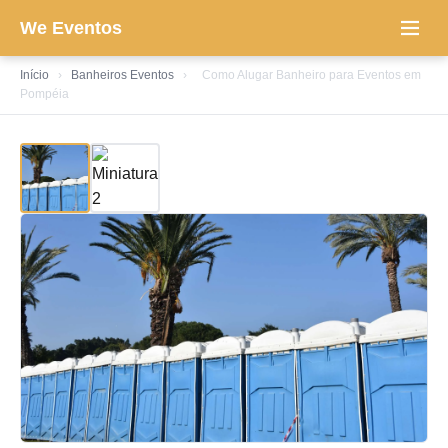
We Eventos
Início
›
Banheiros Eventos
›
Como Alugar Banheiro para Eventos em
Pompéia