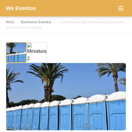
We Eventos
Início
›
Banheiros Eventos
›
Como Alugar Banheiro para Eventos em
Gran Reserva Paulista