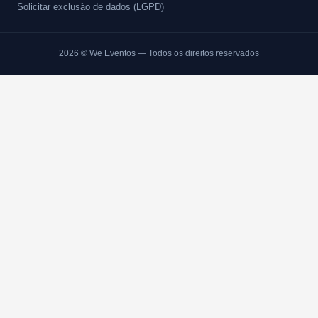
Solicitar exclusão de dados (LGPD)
2026
© We Eventos — Todos os direitos reservados
BANHEIROS EVENTOS
Como Alugar Banheiro para Eventos em Gr
Precisando de como alugar banheiro para eventos em gran reserva p
rapida e montagem. Orcamento pelo WhatsApp.
SEU NOME