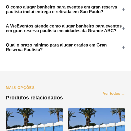
As grades da WeEventos medem 2x1,20m com encaixes em 4
O como alugar banheiro para eventos em gran reserva
pontos e tratamento anticorrosao. Certificadas para eventos
paulista inclui entrega e retirada em Sao Paulo?
publicos em Gran Reserva Paulista e regiao.
Sim. A WeEventos realiza entrega e retirada no local em Sao
A WeEventos atende como alugar banheiro para eventos
Paulo e Grande SP. Atendemos Gran Reserva Paulista e regiao
em gran reserva paulista em cidades da Grande ABC?
metropolitana.
Sim. Atendemos Santo Andre, Sao Bernardo, Sao Caetano,
Qual o prazo minimo para alugar grades em Gran
Diadema e Maua. Consulte disponibilidade pelo WhatsApp.
Reserva Paulista?
O prazo minimo e de 1 dia (diaria). Oferecemos locacao por
final de semana, semana e mes. Orcamento pelo WhatsApp no
mesmo dia.
MAIS OPÇÕES
Ver todos →
Produtos relacionados