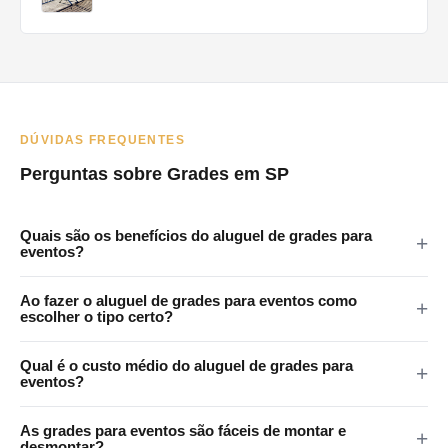
DÚVIDAS FREQUENTES
Perguntas sobre Grades em SP
Quais são os benefícios do aluguel de grades para
eventos?
As grades em eventos oferecem vários benefícios: melhoram a
Ao fazer o aluguel de grades para eventos como
segurança ao controlar o acesso a áreas restritas, ajudam na
escolher o tipo certo?
gestão de multidões, criam filas organizadas e auxiliam na
Ao escolher grades para um evento, considere fatores como o
orientação dos participantes para áreas como banheiros e
Qual é o custo médio do aluguel de grades para
tamanho e o tipo do evento, a expectativa de público, as áreas
eventos?
pontos de alimentação.
que precisam de delimitação e as normas de segurança locais.
custo do aluguel de grades varia conforme o tipo de grade, a
Empresas especializadas podem oferecer consultoria sobre o
As grades para eventos são fáceis de montar e
quantidade necessária, a duração do aluguel e a localização do
desmontar?
tipo mais adequado para cada situação.