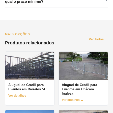
Bernardo do Campo, São Caetano do Sul, Diadema e Mauá.
qual o prazo mínimo?
Consulte disponibilidade pelo WhatsApp.
Atendemos principalmente São Paulo e Grande SP. Para
Campinas e interior, consulte disponibilidade pelo WhatsApp. O
prazo mínimo de locação é de 1 dia (diária), com opções
semanais e mensais.
MAIS OPÇÕES
Ver todos →
Produtos relacionados
Aluguel de Gradil para
Aluguel de Gradil para
Eventos em Barretos SP
Eventos em Chácara
Inglesa
Ver detalhes →
Ver detalhes →