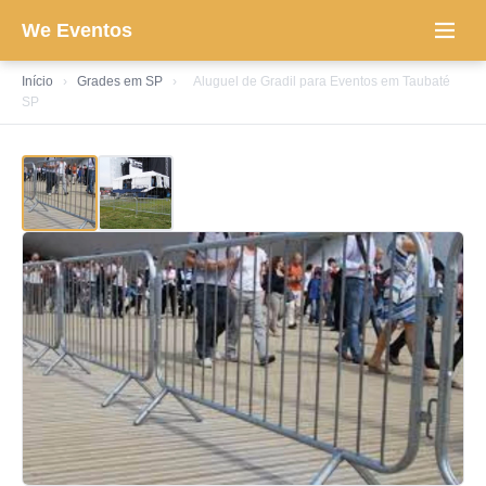
We Eventos
Início
›
Grades em SP
›
Aluguel de Gradil para Eventos em Taubaté
SP