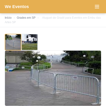
We Eventos
Início
›
Grades em SP
›
Aluguel de Gradil para Eventos em Embu das
Artes SP