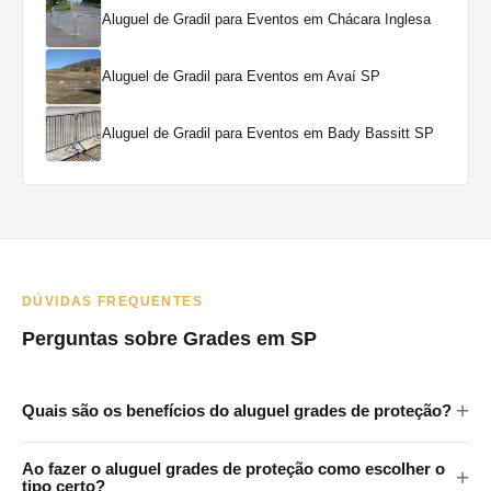
Aluguel de Gradil para Eventos em Chácara Inglesa
Aluguel de Gradil para Eventos em Avaí SP
Aluguel de Gradil para Eventos em Bady Bassitt SP
DÚVIDAS FREQUENTES
Perguntas sobre Grades em SP
Quais são os benefícios do aluguel grades de proteção?
As grades em eventos oferecem vários benefícios: melhoram a
Ao fazer o aluguel grades de proteção como escolher o
segurança ao controlar o acesso a áreas restritas, ajudam na
tipo certo?