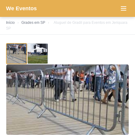
We Eventos
Início
›
Grades em SP
›
Aluguel de Gradil para Eventos em Jeriquara
SP