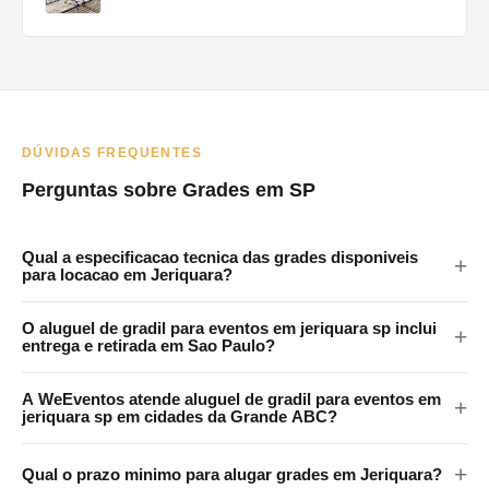
DÚVIDAS FREQUENTES
Perguntas sobre Grades em SP
Qual a especificacao tecnica das grades disponiveis
para locacao em Jeriquara?
As grades da WeEventos medem 2x1,20m com encaixes em 4
O aluguel de gradil para eventos em jeriquara sp inclui
pontos e tratamento anticorrosao. Certificadas para eventos
entrega e retirada em Sao Paulo?
publicos em Jeriquara e regiao.
Sim. A WeEventos realiza entrega e retirada no local em Sao
A WeEventos atende aluguel de gradil para eventos em
Paulo e Grande SP. Atendemos Jeriquara e regiao
jeriquara sp em cidades da Grande ABC?
metropolitana.
Sim. Atendemos Santo Andre, Sao Bernardo, Sao Caetano,
Qual o prazo minimo para alugar grades em Jeriquara?
Diadema e Maua. Consulte disponibilidade pelo WhatsApp.