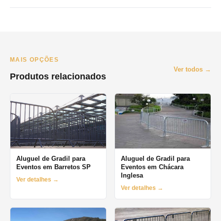
O prazo minimo e de 1 dia (diaria). Oferecemos locacao por
final de semana, semana e mes. Orcamento pelo WhatsApp no
mesmo dia.
MAIS OPÇÕES
Ver todos →
Produtos relacionados
Aluguel de Gradil para
Aluguel de Gradil para
Eventos em Barretos SP
Eventos em Chácara
Inglesa
Ver detalhes →
Ver detalhes →