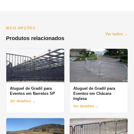
Atendemos principalmente São Paulo e Grande SP. Para
Campinas e interior, consulte disponibilidade pelo WhatsApp. O
prazo mínimo de locação é de 1 dia (diária), com opções
semanais e mensais.
MAIS OPÇÕES
Ver todos →
Produtos relacionados
Aluguel de Gradil para
Aluguel de Gradil para
Eventos em Barretos SP
Eventos em Chácara
Inglesa
Ver detalhes →
Ver detalhes →