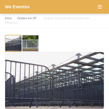
We Eventos
Início
›
Grades em SP
›
Aluguel de Gradil para Eventos em
Pinheiros