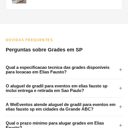
DÚVIDAS FREQUENTES
Perguntas sobre Grades em SP
Qual a especificacao tecnica das grades disponiveis
para locacao em Elias Fausto?
As grades da WeEventos medem 2x1,20m com encaixes em 4
O aluguel de gradil para eventos em elias fausto sp
pontos e tratamento anticorrosao. Certificadas para eventos
inclui entrega e retirada em Sao Paulo?
publicos em Elias Fausto e regiao.
Sim. A WeEventos realiza entrega e retirada no local em Sao
A WeEventos atende aluguel de gradil para eventos em
Paulo e Grande SP. Atendemos Elias Fausto e regiao
elias fausto sp em cidades da Grande ABC?
metropolitana.
Sim. Atendemos Santo Andre, Sao Bernardo, Sao Caetano,
Qual o prazo minimo para alugar grades em Elias
Diadema e Maua. Consulte disponibilidade pelo WhatsApp.
Fausto?