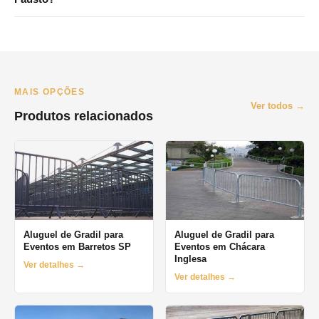
O prazo minimo e de 1 dia (diaria). Oferecemos locacao por
final de semana, semana e mes. Orcamento pelo WhatsApp no
mesmo dia.
MAIS OPÇÕES
Ver todos →
Produtos relacionados
Aluguel de Gradil para
Aluguel de Gradil para
Eventos em Barretos SP
Eventos em Chácara
Inglesa
Ver detalhes →
Ver detalhes →