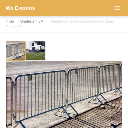
We Eventos
Início
›
Grades em SP
›
Aluguel de Gradil para Eventos em Elias
Fausto SP