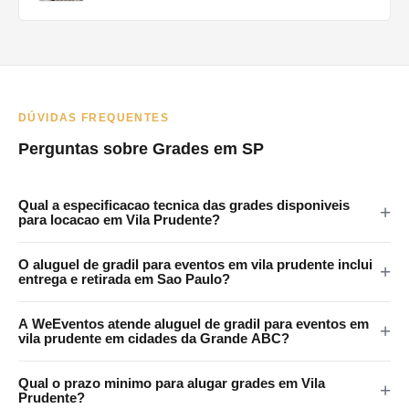
DÚVIDAS FREQUENTES
Perguntas sobre Grades em SP
Qual a especificacao tecnica das grades disponiveis
para locacao em Vila Prudente?
As grades da WeEventos medem 2x1,20m com encaixes em 4
O aluguel de gradil para eventos em vila prudente inclui
pontos e tratamento anticorrosao. Certificadas para eventos
entrega e retirada em Sao Paulo?
publicos em Vila Prudente e regiao.
Sim. A WeEventos realiza entrega e retirada no local em Sao
A WeEventos atende aluguel de gradil para eventos em
Paulo e Grande SP. Atendemos Vila Prudente e regiao
vila prudente em cidades da Grande ABC?
metropolitana.
Sim. Atendemos Santo Andre, Sao Bernardo, Sao Caetano,
Qual o prazo minimo para alugar grades em Vila
Diadema e Maua. Consulte disponibilidade pelo WhatsApp.
Prudente?