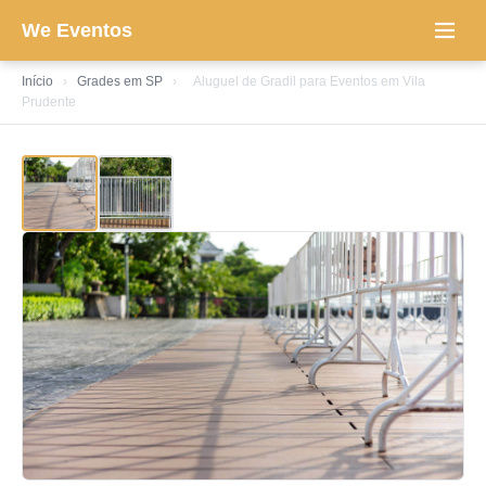
We Eventos
Início
›
Grades em SP
›
Aluguel de Gradil para Eventos em Vila
Prudente