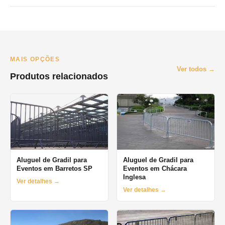
O prazo minimo e de 1 dia (diaria). Oferecemos locacao por
final de semana, semana e mes. Orcamento pelo WhatsApp no
mesmo dia.
MAIS OPÇÕES
Ver todos →
Produtos relacionados
Aluguel de Gradil para
Aluguel de Gradil para
Eventos em Barretos SP
Eventos em Chácara
Inglesa
Ver detalhes →
Ver detalhes →