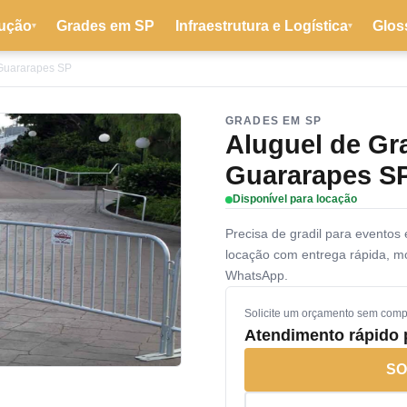
ução
Grades em SP
Infraestrutura e Logística
Glos
▾
▾
 Guararapes SP
GRADES EM SP
Aluguel de Gr
Guararapes S
Disponível para locação
Precisa de gradil para evento
locação com entrega rápida, 
WhatsApp.
Solicite um orçamento sem com
Atendimento rápido
SO