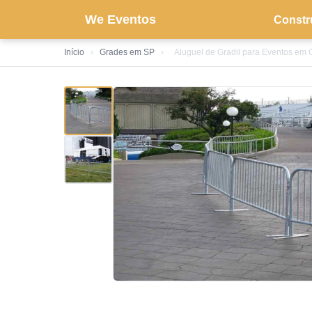
We Eventos
Constr
Início
›
Grades em SP
›
Aluguel de Gradil para Eventos em