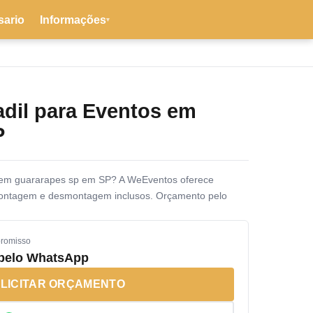
sario
Informações
▾
adil para Eventos em
P
s em guararapes sp em SP? A WeEventos oferece
montagem e desmontagem inclusos. Orçamento pelo
promisso
 pelo WhatsApp
LICITAR ORÇAMENTO