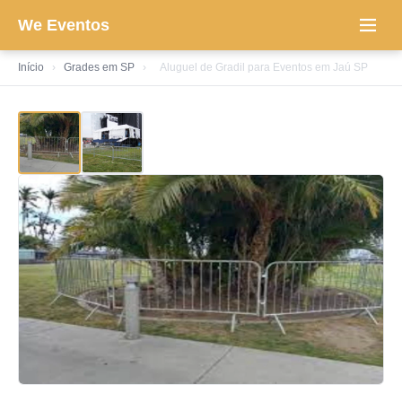
We Eventos
Início
›
Grades em SP
›
Aluguel de Gradil para Eventos em Jaú SP