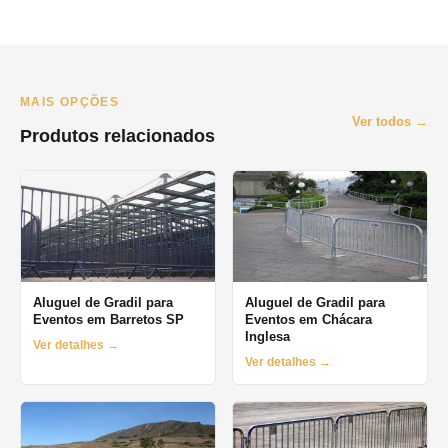
O prazo minimo e de 1 dia (diaria). Oferecemos locacao por
final de semana, semana e mes. Orcamento pelo WhatsApp no
mesmo dia.
MAIS OPÇÕES
Ver todos →
Produtos relacionados
Aluguel de Gradil para
Aluguel de Gradil para
Eventos em Barretos SP
Eventos em Chácara
Inglesa
Ver detalhes →
Ver detalhes →