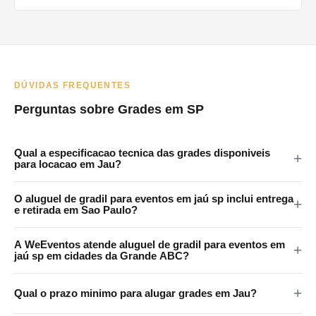
DÚVIDAS FREQUENTES
Perguntas sobre Grades em SP
Qual a especificacao tecnica das grades disponiveis
para locacao em Jau?
As grades da WeEventos medem 2x1,20m com encaixes em 4
O aluguel de gradil para eventos em jaú sp inclui entrega
pontos e tratamento anticorrosao. Certificadas para eventos
e retirada em Sao Paulo?
publicos em Jau e regiao.
Sim. A WeEventos realiza entrega e retirada no local em Sao
A WeEventos atende aluguel de gradil para eventos em
Paulo e Grande SP. Atendemos Jau e regiao metropolitana.
jaú sp em cidades da Grande ABC?
Sim. Atendemos Santo Andre, Sao Bernardo, Sao Caetano,
Qual o prazo minimo para alugar grades em Jau?
Diadema e Maua. Consulte disponibilidade pelo WhatsApp.