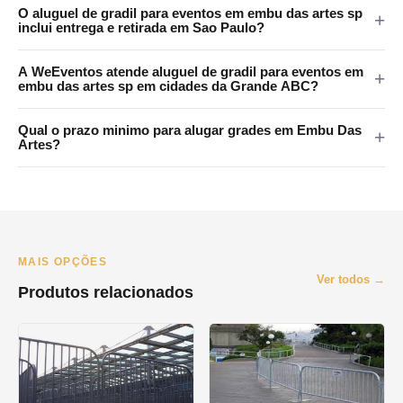
As grades da WeEventos medem 2x1,20m com encaixes em 4
O aluguel de gradil para eventos em embu das artes sp
pontos e tratamento anticorrosao. Certificadas para eventos
inclui entrega e retirada em Sao Paulo?
publicos em Embu Das Artes e regiao.
Sim. A WeEventos realiza entrega e retirada no local em Sao
A WeEventos atende aluguel de gradil para eventos em
Paulo e Grande SP. Atendemos Embu Das Artes e regiao
embu das artes sp em cidades da Grande ABC?
metropolitana.
Sim. Atendemos Santo Andre, Sao Bernardo, Sao Caetano,
Qual o prazo minimo para alugar grades em Embu Das
Diadema e Maua. Consulte disponibilidade pelo WhatsApp.
Artes?
O prazo minimo e de 1 dia (diaria). Oferecemos locacao por
final de semana, semana e mes. Orcamento pelo WhatsApp no
mesmo dia.
MAIS OPÇÕES
Ver todos →
Produtos relacionados