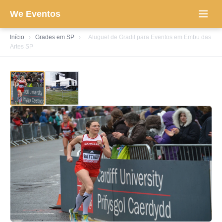
We Eventos
Início
›
Grades em SP
›
Aluguel de Gradil para Eventos em Embu das
Artes SP