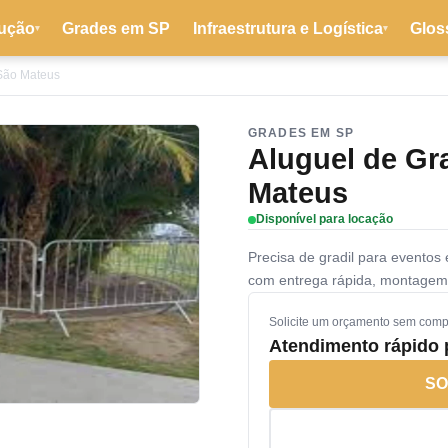
ução
Grades em SP
Infraestrutura e Logística
Glos
▾
▾
 São Mateus
GRADES EM SP
Aluguel de Gr
Mateus
Disponível para locação
Precisa de gradil para evento
com entrega rápida, montagem
Solicite um orçamento sem com
Atendimento rápido
SO