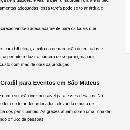
ça de multidões, é vital manter uma ordem clara e impedir
ramentas adequadas, essa tarefa pode se to ar árdua e
, direcionando-o adequadamente para os locais que
o para bilheteria, auxilia na demarcação de entradas e
 que permite reduzir o número de seguranças para
 custo com mão de obra da produção
 Gradil para Eventos em São Mateus
e como solução indispensável para esses desafios. Na
podem se to ar desordenados, elevando o risco de
ia dos participantes. As grades atuam como uma linha de
ando o fluxo de pessoas.