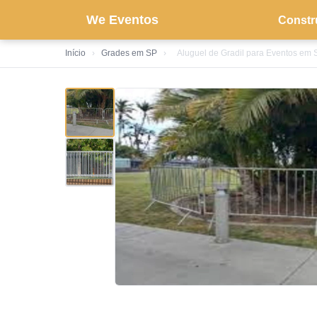
We Eventos
Constr
Início
›
Grades em SP
›
Aluguel de Gradil para Eventos em