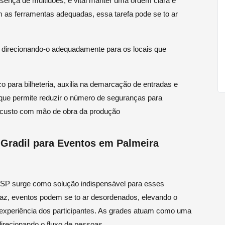
sença de multidões, é vital manter uma ordem clara e
m as ferramentas adequadas, essa tarefa pode se to ar
, direcionando-o adequadamente para os locais que
o para bilheteria, auxilia na demarcação de entradas e
 que permite reduzir o número de seguranças para
 custo com mão de obra da produção
 Gradil para Eventos em Palmeira
e SP surge como solução indispensável para esses
caz, eventos podem se to ar desordenados, elevando o
experiência dos participantes. As grades atuam como uma
direcionando o fluxo de pessoas.