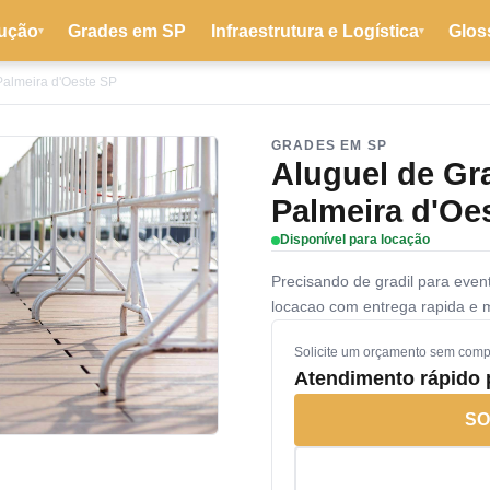
ução
Grades em SP
Infraestrutura e Logística
Glos
▾
▾
Palmeira d'Oeste SP
GRADES EM SP
Aluguel de Gr
Palmeira d'Oe
Disponível para locação
Precisando de gradil para eve
locacao com entrega rapida e
Solicite um orçamento sem com
Atendimento rápido
SO