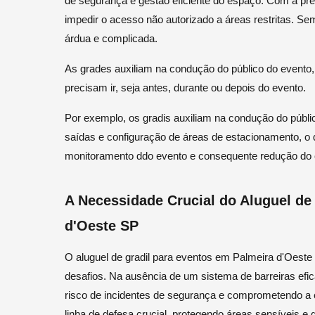
de segurança e gestão eficiente do espaço. Com a pre
impedir o acesso não autorizado a áreas restritas. Se
árdua e complicada.
As grades auxiliam na condução do público do evento
precisam ir, seja antes, durante ou depois do evento.
Por exemplo, os gradis auxiliam na condução do públic
saídas e configuração de áreas de estacionamento, o
monitoramento ddo evento e consequente redução do
A Necessidade Crucial do Aluguel de
d'Oeste SP
O aluguel de gradil para eventos em Palmeira d'Oest
desafios. Na ausência de um sistema de barreiras efi
risco de incidentes de segurança e comprometendo a 
linha de defesa crucial, protegendo áreas sensíveis e 