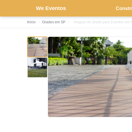
We Eventos
Constr
Início
›
Grades em SP
›
Aluguel de Gradil para Eventos em 