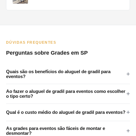
DÚVIDAS FREQUENTES
Perguntas sobre Grades em SP
Quais são os benefícios do aluguel de gradil para
eventos?
As grades em eventos oferecem vários benefícios: melhoram a
Ao fazer o aluguel de gradil para eventos como escolher
segurança ao controlar o acesso a áreas restritas, ajudam na
o tipo certo?
gestão de multidões, criam filas organizadas e auxiliam na
Ao escolher grades para um evento, considere fatores como o
orientação dos participantes para áreas como banheiros e
Qual é o custo médio do aluguel de gradil para eventos?
tamanho e o tipo do evento, a expectativa de público, as áreas
pontos de alimentação.
que precisam de delimitação e as normas de segurança locais.
custo do aluguel de grades varia conforme o tipo de grade, a
As grades para eventos são fáceis de montar e
Empresas especializadas podem oferecer consultoria sobre o
quantidade necessária, a duração do aluguel e a localização do
desmontar?
tipo mais adequado para cada situação.