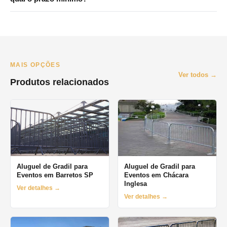
Consulte disponibilidade pelo WhatsApp.
Atendemos principalmente São Paulo e Grande SP. Para
Campinas e interior, consulte disponibilidade pelo WhatsApp. O
prazo mínimo de locação é de 1 dia (diária), com opções
semanais e mensais.
MAIS OPÇÕES
Ver todos →
Produtos relacionados
Aluguel de Gradil para
Aluguel de Gradil para
Eventos em Barretos SP
Eventos em Chácara
Inglesa
Ver detalhes →
Ver detalhes →