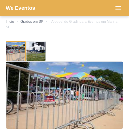
We Eventos
Início
›
Grades em SP
›
Aluguel de Gradil para Eventos em Marília
SP