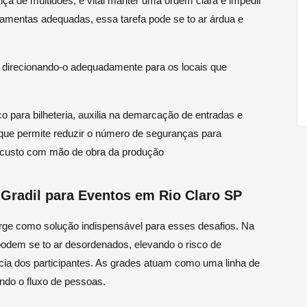
ça de multidões, é vital manter uma ordem clara e impedir
ramentas adequadas, essa tarefa pode se to ar árdua e
, direcionando-o adequadamente para os locais que
o para bilheteria, auxilia na demarcação de entradas e
 que permite reduzir o número de seguranças para
 custo com mão de obra da produção
 Gradil para Eventos em Rio Claro SP
rge como solução indispensável para esses desafios. Na
podem se to ar desordenados, elevando o risco de
ia dos participantes. As grades atuam como uma linha de
ando o fluxo de pessoas.