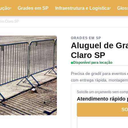
ução
Grades em SP
Infraestrutura e Logística
Glos
▾
▾
Rio Claro SP
GRADES EM SP
Aluguel de Gr
Claro SP
Disponível para locação
Precisa de gradil para eventos
com entrega rápida, montagem
Solicite um orçamento sem com
Atendimento rápido
SO