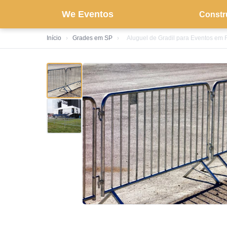
We Eventos
Constr
Início
›
Grades em SP
›
Aluguel de Gradil para Eventos em 