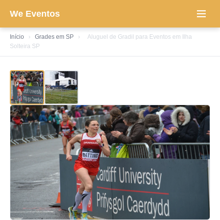
We Eventos
Início
›
Grades em SP
›
Aluguel de Gradil para Eventos em Ilha
Solteira SP