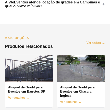
metropolitana.
A WeEventos atende locação de grades em Campinas e
Bernardo do Campo, São Caetano do Sul, Diadema e Mauá.
qual o prazo mínimo?
Consulte disponibilidade pelo WhatsApp.
Atendemos principalmente São Paulo e Grande SP. Para
Campinas e interior, consulte disponibilidade pelo WhatsApp. O
prazo mínimo de locação é de 1 dia (diária), com opções
semanais e mensais.
MAIS OPÇÕES
Ver todos →
Produtos relacionados
Aluguel de Gradil para
Aluguel de Gradil para
Eventos em Barretos SP
Eventos em Chácara
Inglesa
Ver detalhes →
Ver detalhes →