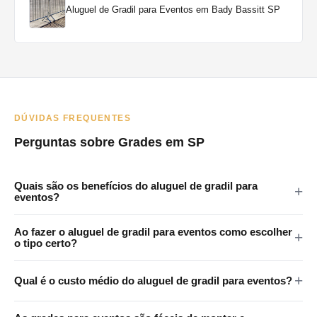
Aluguel de Gradil para Eventos em Bady Bassitt SP
DÚVIDAS FREQUENTES
Perguntas sobre Grades em SP
Quais são os benefícios do aluguel de gradil para
eventos?
As grades em eventos oferecem vários benefícios: melhoram a
Ao fazer o aluguel de gradil para eventos como escolher
segurança ao controlar o acesso a áreas restritas, ajudam na
o tipo certo?
gestão de multidões, criam filas organizadas e auxiliam na
Ao escolher grades para um evento, considere fatores como o
orientação dos participantes para áreas como banheiros e
Qual é o custo médio do aluguel de gradil para eventos?
tamanho e o tipo do evento, a expectativa de público, as áreas
pontos de alimentação.
que precisam de delimitação e as normas de segurança locais.
custo do aluguel de grades varia conforme o tipo de grade, a