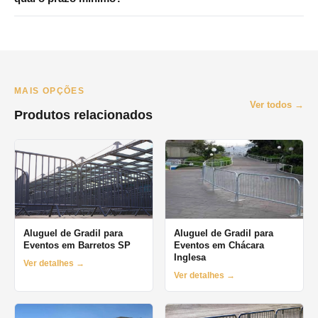
Consulte disponibilidade pelo WhatsApp.
Atendemos principalmente São Paulo e Grande SP. Para
Campinas e interior, consulte disponibilidade pelo WhatsApp. O
prazo mínimo de locação é de 1 dia (diária), com opções
semanais e mensais.
MAIS OPÇÕES
Ver todos →
Produtos relacionados
Aluguel de Gradil para
Aluguel de Gradil para
Eventos em Barretos SP
Eventos em Chácara
Inglesa
Ver detalhes →
Ver detalhes →