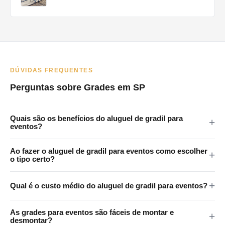
DÚVIDAS FREQUENTES
Perguntas sobre Grades em SP
Quais são os benefícios do aluguel de gradil para
eventos?
As grades em eventos oferecem vários benefícios: melhoram a
Ao fazer o aluguel de gradil para eventos como escolher
segurança ao controlar o acesso a áreas restritas, ajudam na
o tipo certo?
gestão de multidões, criam filas organizadas e auxiliam na
Ao escolher grades para um evento, considere fatores como o
orientação dos participantes para áreas como banheiros e
Qual é o custo médio do aluguel de gradil para eventos?
tamanho e o tipo do evento, a expectativa de público, as áreas
pontos de alimentação.
que precisam de delimitação e as normas de segurança locais.
custo do aluguel de grades varia conforme o tipo de grade, a
As grades para eventos são fáceis de montar e
Empresas especializadas podem oferecer consultoria sobre o
quantidade necessária, a duração do aluguel e a localização do
desmontar?
tipo mais adequado para cada situação.