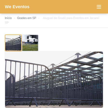
We Eventos
Início
›
Grades em SP
›
Aluguel de Gradil para Eventos em Jacareí
SP