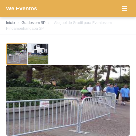
We Eventos
Início
›
Grades em SP
›
Aluguel de Gradil para Eventos em
Pindamonhangaba SP