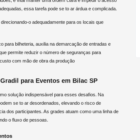
idões, é vital manter uma ordem clara e impedir o acesso
adequadas, essa tarefa pode se to ar árdua e complicada.
, direcionando-o adequadamente para os locais que
o para bilheteria, auxilia na demarcação de entradas e
 que permite reduzir o número de seguranças para
 custo com mão de obra da produção
 Gradil para Eventos em Bilac SP
omo solução indispensável para esses desafios. Na
podem se to ar desordenados, elevando o risco de
ia dos participantes. As grades atuam como uma linha de
ando o fluxo de pessoas.
entos