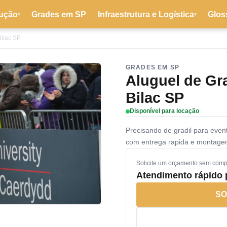
ução
Grades em SP
Infraestrutura e Logística
Glos
▾
▾
Bilac SP
GRADES EM SP
Aluguel de Gr
Bilac SP
Disponível para locação
Precisando de gradil para eve
com entrega rapida e montage
Solicite um orçamento sem com
Atendimento rápido
SO