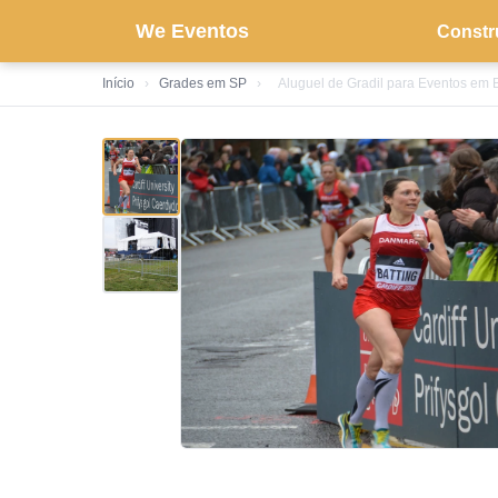
We Eventos
Constr
Início
›
Grades em SP
›
Aluguel de Gradil para Eventos em 