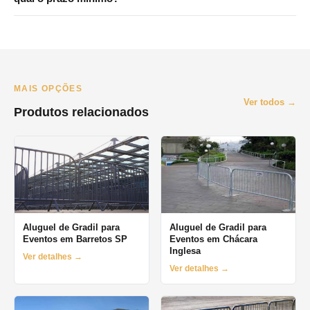
Consulte disponibilidade pelo WhatsApp.
Atendemos principalmente São Paulo e Grande SP. Para
Campinas e interior, consulte disponibilidade pelo WhatsApp. O
prazo mínimo de locação é de 1 dia (diária), com opções
semanais e mensais.
MAIS OPÇÕES
Ver todos →
Produtos relacionados
Aluguel de Gradil para
Aluguel de Gradil para
Eventos em Barretos SP
Eventos em Chácara
Inglesa
Ver detalhes →
Ver detalhes →