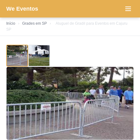
We Eventos
Início
›
Grades em SP
›
Aluguel de Gradil para Eventos em Cajuru
SP