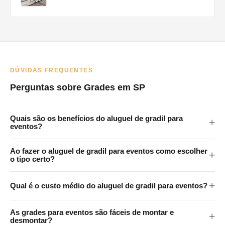
DÚVIDAS FREQUENTES
Perguntas sobre Grades em SP
Quais são os benefícios do aluguel de gradil para
eventos?
As grades em eventos oferecem vários benefícios: melhoram a
Ao fazer o aluguel de gradil para eventos como escolher
segurança ao controlar o acesso a áreas restritas, ajudam na
o tipo certo?
gestão de multidões, criam filas organizadas e auxiliam na
Ao escolher grades para um evento, considere fatores como o
orientação dos participantes para áreas como banheiros e
Qual é o custo médio do aluguel de gradil para eventos?
tamanho e o tipo do evento, a expectativa de público, as áreas
pontos de alimentação.
que precisam de delimitação e as normas de segurança locais.
custo do aluguel de grades varia conforme o tipo de grade, a
As grades para eventos são fáceis de montar e
Empresas especializadas podem oferecer consultoria sobre o
quantidade necessária, a duração do aluguel e a localização do
desmontar?
tipo mais adequado para cada situação.