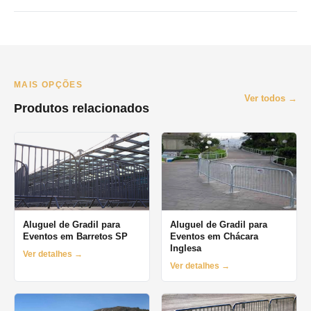
O prazo minimo e de 1 dia (diaria). Oferecemos locacao por
final de semana, semana e mes. Orcamento pelo WhatsApp no
mesmo dia.
MAIS OPÇÕES
Ver todos →
Produtos relacionados
Aluguel de Gradil para
Aluguel de Gradil para
Eventos em Barretos SP
Eventos em Chácara
Inglesa
Ver detalhes →
Ver detalhes →