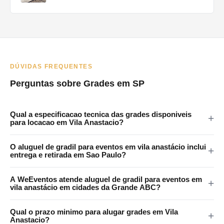
DÚVIDAS FREQUENTES
Perguntas sobre Grades em SP
Qual a especificacao tecnica das grades disponiveis
para locacao em Vila Anastacio?
As grades da WeEventos medem 2x1,20m com encaixes em 4
O aluguel de gradil para eventos em vila anastácio inclui
pontos e tratamento anticorrosao. Certificadas para eventos
entrega e retirada em Sao Paulo?
publicos em Vila Anastacio e regiao.
Sim. A WeEventos realiza entrega e retirada no local em Sao
A WeEventos atende aluguel de gradil para eventos em
Paulo e Grande SP. Atendemos Vila Anastacio e regiao
vila anastácio em cidades da Grande ABC?
metropolitana.
Sim. Atendemos Santo Andre, Sao Bernardo, Sao Caetano,
Qual o prazo minimo para alugar grades em Vila
Diadema e Maua. Consulte disponibilidade pelo WhatsApp.
Anastacio?