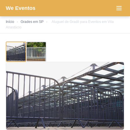
We Eventos
Início
›
Grades em SP
›
Aluguel de Gradil para Eventos em Vila
Anastácio