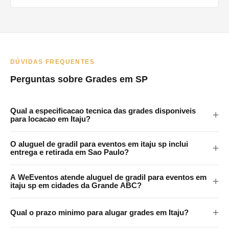
DÚVIDAS FREQUENTES
Perguntas sobre Grades em SP
Qual a especificacao tecnica das grades disponiveis
para locacao em Itaju?
As grades da WeEventos medem 2x1,20m com encaixes em 4
O aluguel de gradil para eventos em itaju sp inclui
pontos e tratamento anticorrosao. Certificadas para eventos
entrega e retirada em Sao Paulo?
publicos em Itaju e regiao.
Sim. A WeEventos realiza entrega e retirada no local em Sao
A WeEventos atende aluguel de gradil para eventos em
Paulo e Grande SP. Atendemos Itaju e regiao metropolitana.
itaju sp em cidades da Grande ABC?
Sim. Atendemos Santo Andre, Sao Bernardo, Sao Caetano,
Qual o prazo minimo para alugar grades em Itaju?
Diadema e Maua. Consulte disponibilidade pelo WhatsApp.