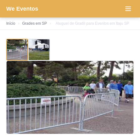
We Eventos
Início
›
Grades em SP
›
Aluguel de Gradil para Eventos em Itaju SP