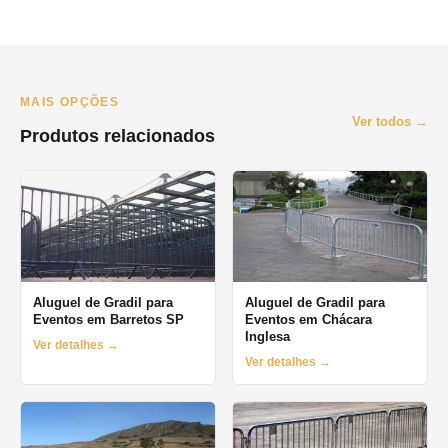
O prazo minimo e de 1 dia (diaria). Oferecemos locacao por
final de semana, semana e mes. Orcamento pelo WhatsApp no
mesmo dia.
MAIS OPÇÕES
Ver todos →
Produtos relacionados
Aluguel de Gradil para
Aluguel de Gradil para
Eventos em Barretos SP
Eventos em Chácara
Inglesa
Ver detalhes →
Ver detalhes →