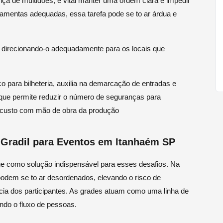
ça de multidões, é vital manter uma ordem clara e impedir
ramentas adequadas, essa tarefa pode se to ar árdua e
, direcionando-o adequadamente para os locais que
o para bilheteria, auxilia na demarcação de entradas e
 que permite reduzir o número de seguranças para
 custo com mão de obra da produção
 Gradil para Eventos em Itanhaém SP
ge como solução indispensável para esses desafios. Na
podem se to ar desordenados, elevando o risco de
ia dos participantes. As grades atuam como uma linha de
ando o fluxo de pessoas.