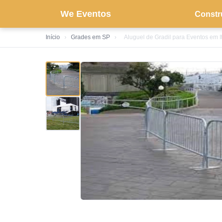
We Eventos
Constr
Início
›
Grades em SP
›
Aluguel de Gradil para Eventos em