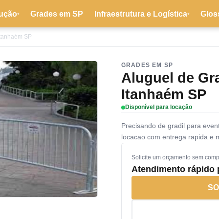
ução
Grades em SP
Infraestrutura e Logística
Glos
▾
▾
 Itanhaém SP
GRADES EM SP
Aluguel de Gr
Itanhaém SP
Disponível para locação
Precisando de gradil para ev
locacao com entrega rapida e
Solicite um orçamento sem com
Atendimento rápido
SO